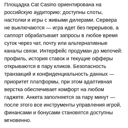
Площадка Cat Casino ориентирована на
российскую аудиторию: доступны слоты,
настолки и игры с живыми дилерами. Сервера
не выключаются — игра идет без перерывов, а
саппорт обрабатывает запросы в любое время
суток через чат, почту или альтернативные
каналы связи. Интерфейс продуман до мелочей:
профиль, история ставок и текущие офферы
открываются в пару кликов. Безопасность
транзакций и конфиденциальность данных —
приоритет платформы, при этом адаптивная
верстка обеспечивает комфорт на любом
гаджете. Анкета заполняется за пару минут —
после этого все инструменты управления игрой,
финансами и бонусами становятся доступны
мгновенно.