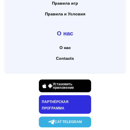
Правила игр
Правила и Условия
О нас
О нас
Contacts
Установить
приложение
ПАРТНЁРСКАЯ
ПРОГРАММА
CAT TELEGRAM